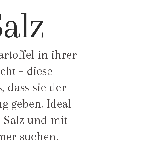
Salz
toffel in ihrer
cht – diese
, dass sie der
g geben. Ideal
s Salz und mit
mer suchen.