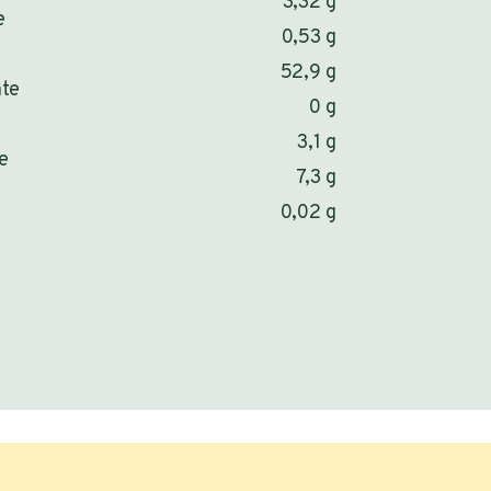
3,32 g
e
0,53 g
52,9 g
ate
0 g
3,1 g
fe
7,3 g
0,02 g