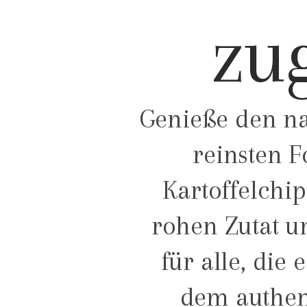
zug
Genieße den na
reinsten F
Kartoffelchip
rohen Zutat u
für alle, die
dem authen