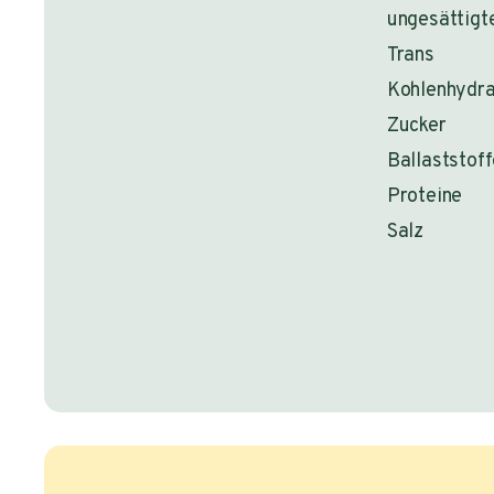
ungesättigt
Trans
Kohlenhydr
Zucker
Ballaststof
Proteine
Salz