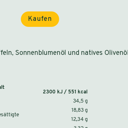
Kaufen
feln, Sonnenblumenöl und natives Olivenöl
lt
2300 kJ / 551 kcal
34,5 g
18,83 g
esättigte
12,34 g