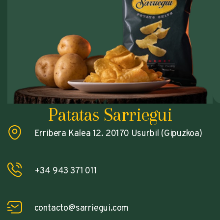
Patatas Sarriegui
Erribera Kalea 12. 20170 Usurbil (Gipuzkoa)
+34 943 371 011
contacto@sarriegui.com