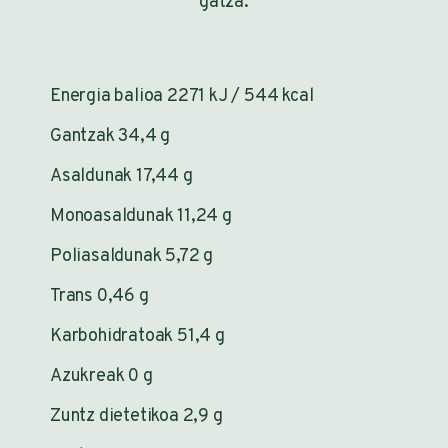
gatza.
Energia balioa 2271 kJ / 544 kcal
Gantzak 34,4 g
Asaldunak 17,44 g
Monoasaldunak 11,24 g
Poliasaldunak 5,72 g
Trans 0,46 g
Karbohidratoak 51,4 g
Azukreak 0 g
Zuntz dietetikoa 2,9 g