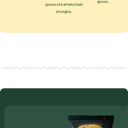
goxoa.
goxoa eta arriskutsuki
atsegina.