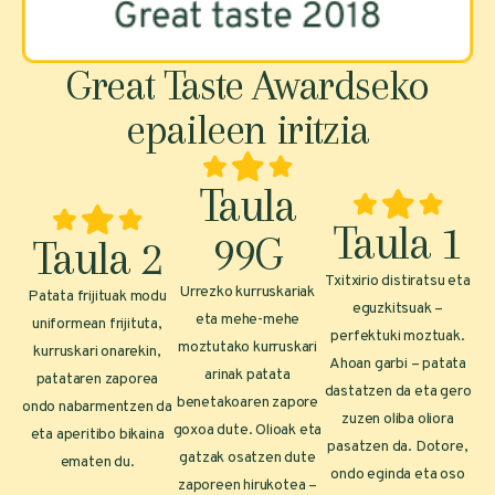
Great Taste Awardseko
epaileen iritzia
Taula
Taula 1
99G
Taula 2
Txitxirio distiratsu eta
Urrezko kurruskariak
Patata frijituak modu
eguzkitsuak –
eta mehe-mehe
uniformean frijituta,
perfektuki moztuak.
moztutako kurruskari
kurruskari onarekin,
Ahoan garbi – patata
arinak patata
patataren zaporea
dastatzen da eta gero
benetakoaren zapore
ondo nabarmentzen da
zuzen oliba oliora
goxoa dute. Olioak eta
eta aperitibo bikaina
pasatzen da. Dotore,
gatzak osatzen dute
ematen du.
ondo eginda eta oso
zaporeen hirukotea –