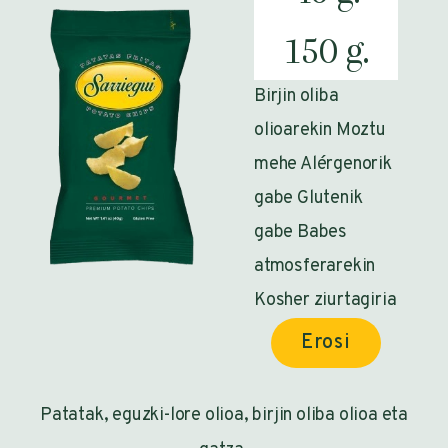
150 g.
Birjin oliba
olioarekin Moztu
mehe Alérgenorik
gabe Glutenik
gabe Babes
atmosferarekin
Kosher ziurtagiria
Erosi
Patatak, eguzki-lore olioa, birjin oliba olioa eta