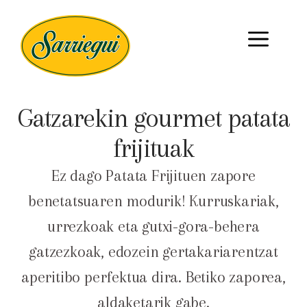
Gatzarekin gourmet patata
frijituak
Ez dago Patata Frijituen zapore
benetatsuaren modurik! Kurruskariak,
urrezkoak eta gutxi-gora-behera
gatzezkoak, edozein gertakariarentzat
aperitibo perfektua dira. Betiko zaporea,
aldaketarik gabe.